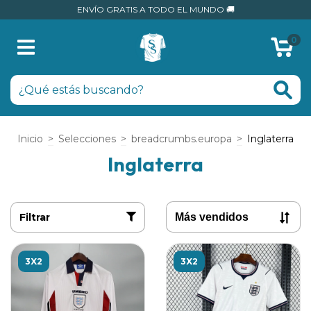
ENVÍO GRATIS A TODO EL MUNDO 🚚
0
Inicio
>
Selecciones
>
breadcrumbs.europa
>
Inglaterra
Inglaterra
Filtrar
3X2
3X2