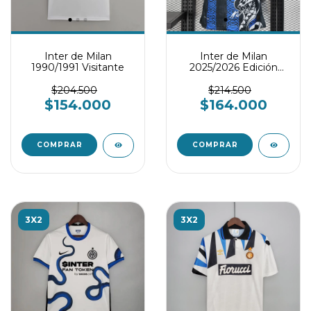
Inter de Milan
Inter de Milan
1990/1991 Visitante
2025/2026 Edición
especial- Player
Version
$204.500
$214.500
$154.000
$164.000
COMPRAR
COMPRAR
3X2
3X2