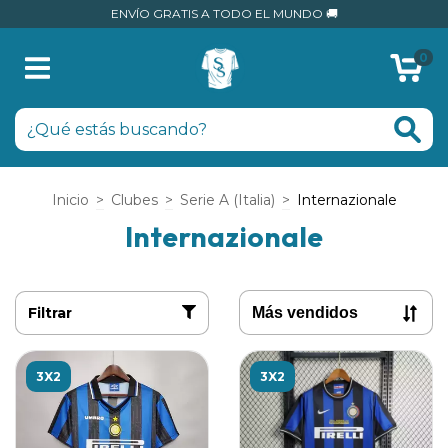
ENVÍO GRATIS A TODO EL MUNDO 🚚
0
Inicio
>
Clubes
>
Serie A (Italia)
>
Internazionale
Internazionale
Filtrar
3X2
3X2