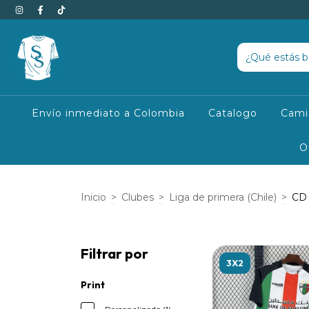
Envío inmediato a Colombia
Catalogo
Cami
O
Inicio
>
Clubes
>
Liga de primera (Chile)
>
CD 
Filtrar por
3X2
Print