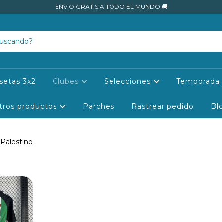
ENVÍO GRATIS A TODO EL MUNDO 🚚
setas 3x2
Clubes
Selecciones
Temporada 
tros productos
Parches
Rastrear pedido
Bl
Palestino