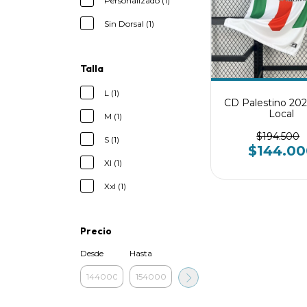
Personalizado (1)
Sin Dorsal (1)
Talla
L (1)
CD Palestino 20
Local
M (1)
$194.500
S (1)
$144.00
Xl (1)
Xxl (1)
Precio
Desde
Hasta