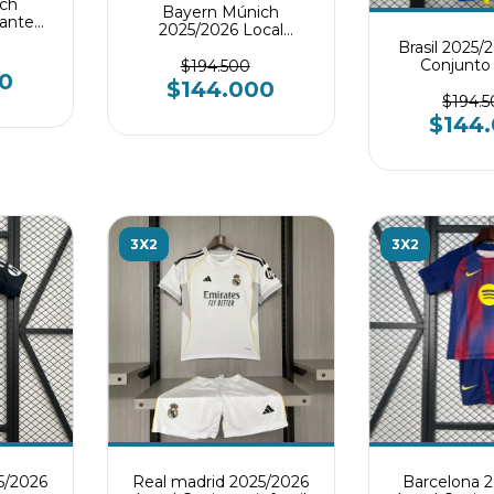
ch
Bayern Múnich
tante
2025/2026 Local
til
Brasil 2025/
Conjunto infantil
Conjunto i
$194.500
0
$144.000
$194.
$144
3X2
3X2
5/2026
Real madrid 2025/2026
Barcelona 