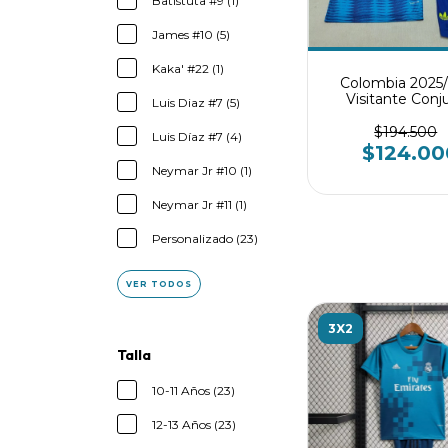
Batistuta #9 (1)
James #10 (5)
Kaka' #22 (1)
Colombia 2025
Visitante Conj
Luis Diaz #7 (5)
infantil
$194.500
Luis Díaz #7 (4)
$124.00
Neymar Jr #10 (1)
Neymar Jr #11 (1)
Personalizado (23)
VER TODOS
3X2
Talla
10-11 Años (23)
12-13 Años (23)