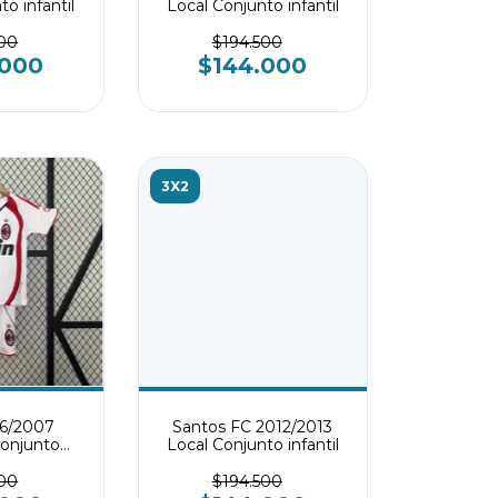
o infantil
Local Conjunto infantil
500
$194.500
.000
$144.000
3X2
06/2007
Santos FC 2012/2013
Conjunto
Local Conjunto infantil
til
500
$194.500