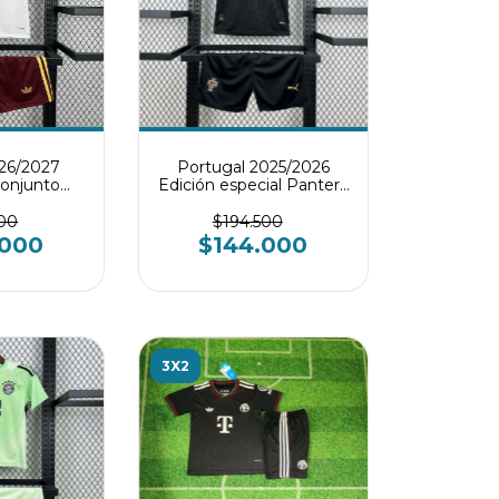
26/2027
Portugal 2025/2026
Conjunto
Edición especial Pantera
til
Eusebio conjunto infantil
500
$194.500
.000
$144.000
3X2