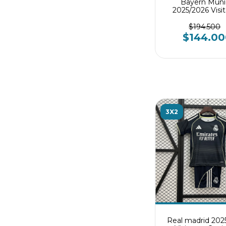
Bayern Múni
2025/2026 Visi
Conjunto infan
$194.500
$144.00
3X2
Real madrid 202