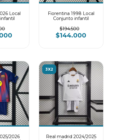
2026 Local
Fiorentina 1998 Local
nfantil
Conjunto infantil
500
$194.500
.000
$144.000
3X2
2025/2026
Real madrid 2024/2025