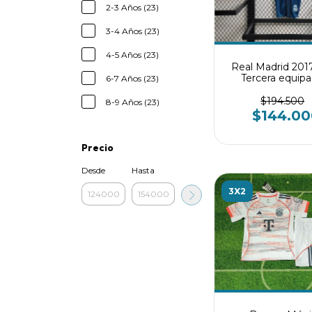
2-3 Años (23)
3-4 Años (23)
4-5 Años (23)
Real Madrid 201
Tercera equipa
6-7 Años (23)
Conjunto infan
$194.500
8-9 Años (23)
$144.00
Precio
Desde
Hasta
3X2