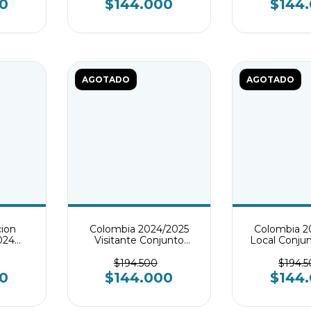
0
$144.000
$144
AGOTADO
AGOTADO
cion
Colombia 2024/2025
Colombia 2
024
Visitante Conjunto
Local Conjunt
til
infantil
$194.500
$194.
0
$144.000
$144