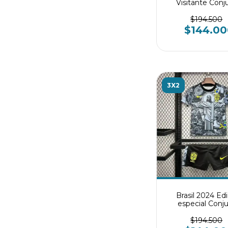
Visitante Conj
infantil
$194.500
$144.00
3X2
Brasil 2024 Ed
especial Conj
infantil
$194.500