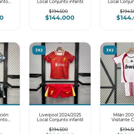
unto
Local Conjunto infantil
Local Conjunt
$194.500
$194.
0
$144.000
$144
3X2
3X2
ición
Liverpool 2024/2025
Milán 20
unto
Local Conjunto infantil
Visitante 
infan
$194.500
$194.