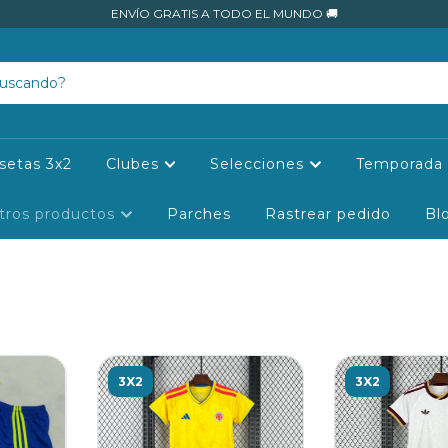
ENVÍO GRATIS A TODO EL MUNDO 🚚
setas 3x2
Clubes
Selecciones
Temporada 
tros productos
Parches
Rastrear pedido
Bl
3X2
3X2