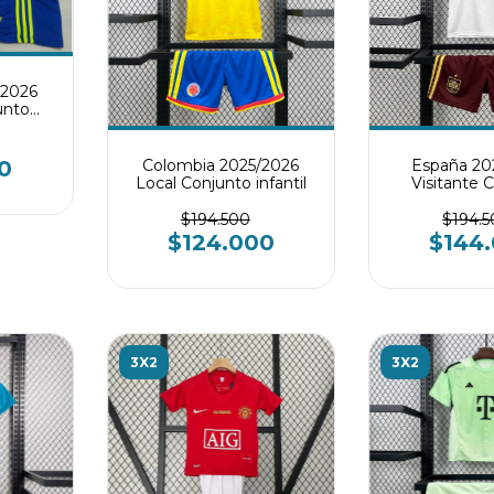
/2026
unto
Colombia 2025/2026
España 20
0
Local Conjunto infantil
Visitante 
infan
$194.500
$194.
$124.000
$144
3X2
3X2