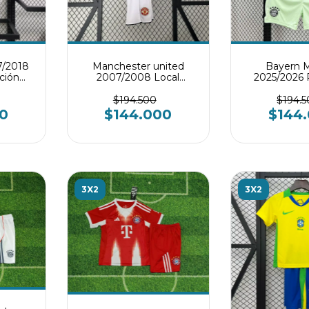
7/2018
Manchester united
Bayern 
ción
2007/2008 Local
2025/2026 
til
Conjunto infantil
Conjunto i
$194.500
$194.
0
$144.000
$144
3X2
3X2