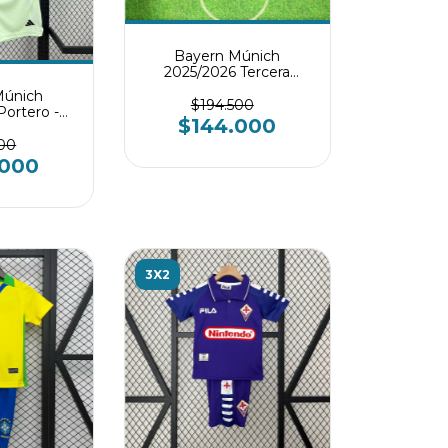
Bayern Múnich
2025/2026 Tercera
Equipación Conjunto
Múnich
infantil
$194.500
Portero -
$144.000
nfantil
500
.000
3X2