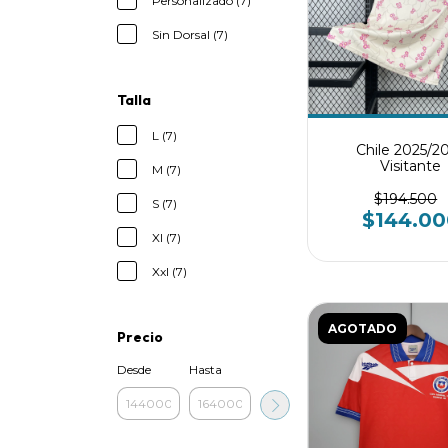
Personalizado (7)
Sin Dorsal (7)
Talla
L (7)
Chile 2025/2
Visitante
M (7)
$194.500
S (7)
$144.00
Xl (7)
Xxl (7)
AGOTADO
Precio
Desde
Hasta