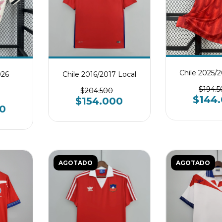
Chile 2025/
026
Chile 2016/2017 Local
$194.
$204.500
$144
$154.000
0
AGOTADO
AGOTADO