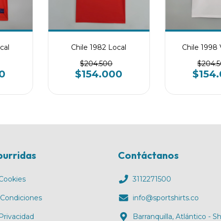
cal
Chile 1982 Local
Chile 1998 
$204.500
$204.
0
$154.000
$154
burridas
Contáctanos
 Cookies
3112271500
 Condiciones
info@sportshirts.co
 Privacidad
Barranquilla, Atlántico - 