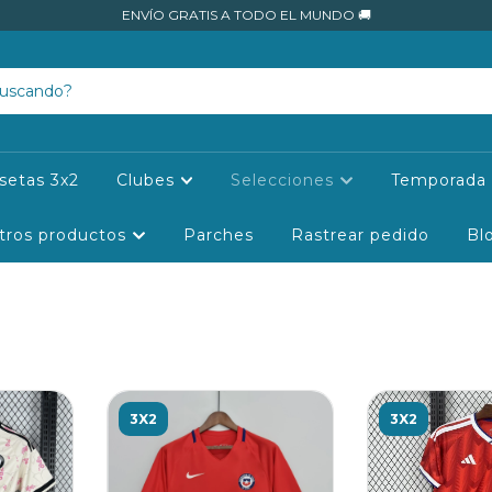
ENVÍO GRATIS A TODO EL MUNDO 🚚
setas 3x2
Clubes
Selecciones
Temporada 
tros productos
Parches
Rastrear pedido
Bl
3X2
3X2