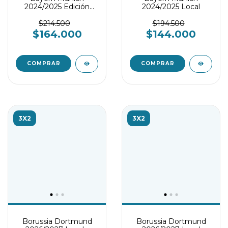
2024/2025 Edición
2024/2025 Local
especial de
Oktoberfest - Player
$214.500
$194.500
Version
$164.000
$144.000
COMPRAR
COMPRAR
3X2
3X2
Borussia Dortmund
Borussia Dortmund