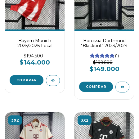
Bayern Munich
Borussia Dortmund
2025/2026 Local
"Blackout" 2023/2024
$194.500
(1)
$144.000
$199.500
$149.000
COMPRAR
COMPRAR
3X2
3X2