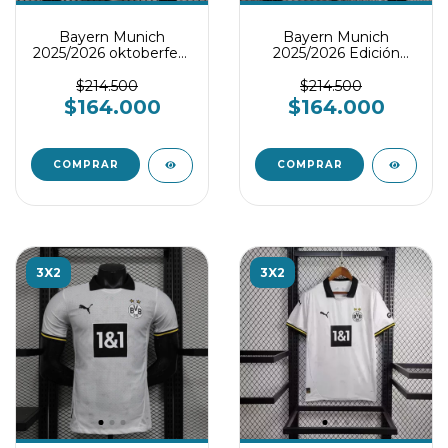
Bayern Munich
Bayern Munich
2025/2026 oktoberfest
2025/2026 Edición
- Player Version
especial 125 - Player
version
$214.500
$214.500
$164.000
$164.000
COMPRAR
COMPRAR
3X2
3X2