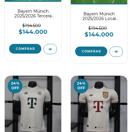
Bayern Múnich
Bayern Múnich
2025/2026 Tercera
2025/2026 Local
Equipación Conjunto
Conjunto infantil
infantil
$194.500
$194.500
$144.000
$144.000
COMPRAR
COMPRAR
24
%
24
%
OFF
OFF