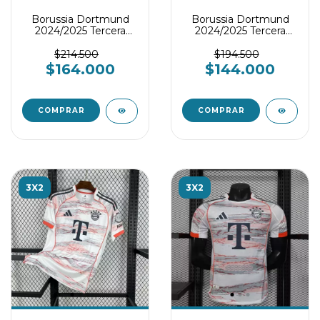
Borussia Dortmund
Borussia Dortmund
2024/2025 Tercera
2024/2025 Tercera
Equipación - Player
Equipación
version
$214.500
$194.500
$164.000
$144.000
COMPRAR
COMPRAR
3X2
3X2