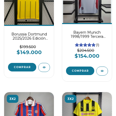
Bayern Munich
Borussia Dortmund
1998/1999 Tercera
2025/2026 Edición
Equipación
especial x One Piece
(1)
$199.500
$204.500
$149.000
$154.000
COMPRAR
COMPRAR
3X2
3X2