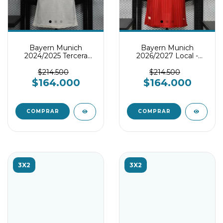
Bayern Munich
Bayern Munich
2024/2025 Tercera
2026/2027 Local -
Equipación - Player
Player version
Version
$214.500
$214.500
$164.000
$164.000
COMPRAR
COMPRAR
3X2
3X2