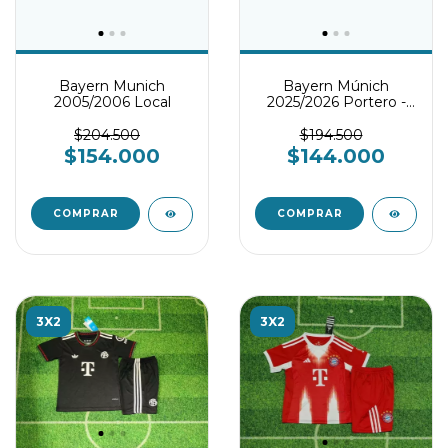
Bayern Munich
Bayern Múnich
2005/2006 Local
2025/2026 Portero -
Conjunto infantil
$204.500
$194.500
$154.000
$144.000
COMPRAR
COMPRAR
3X2
3X2