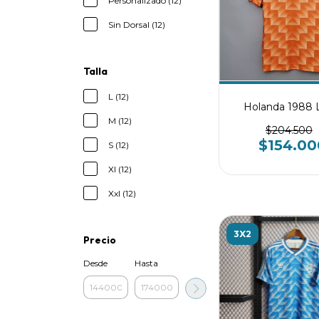
Personalizado (12)
Sin Dorsal (12)
Talla
L (12)
Holanda 1988 
M (12)
$204.500
$154.00
S (12)
Xl (12)
Xxl (12)
3X2
Precio
Desde
Hasta