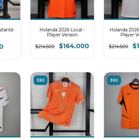
itante
Holanda 2026 Local -
Holanda 2026 
Player Version
Player V
$164.000
$
0
$214.500
$214.500
3X2
3X2