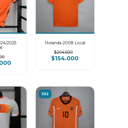
024/2025
Holanda 2008 Local
al
$204.500
500
$154.000
.000
3X2