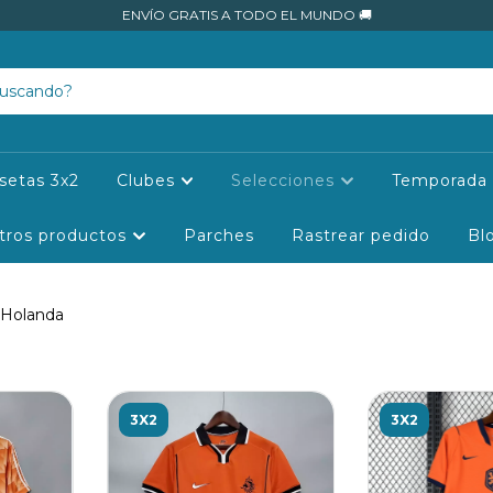
ENVÍO GRATIS A TODO EL MUNDO 🚚
setas 3x2
Clubes
Selecciones
Temporada 
tros productos
Parches
Rastrear pedido
Bl
Holanda
3X2
3X2