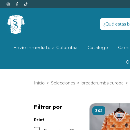
Envío inmediato a Colombia
Catalogo
Cami
O
Inicio
>
Selecciones
>
breadcrumbs.europa
>
Filtrar por
3X2
Print