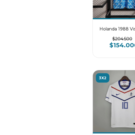
Holanda 1988 Vis
$204.500
$154.00
3X2