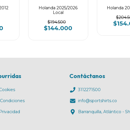
2012
Holanda 2025/2026
Holanda 20
Local
$204.
$194.500
$154
0
$144.000
burridas
Contáctanos
 Cookies
3112271500
 Condiciones
info@sportshirts.co
 Privacidad
Barranquilla, Atlántico - 