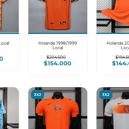
Local
Holanda 1998/1999
Holanda 2
Local
Loc
$204.500
$194.
0
$154.000
$144
3X2
3X2