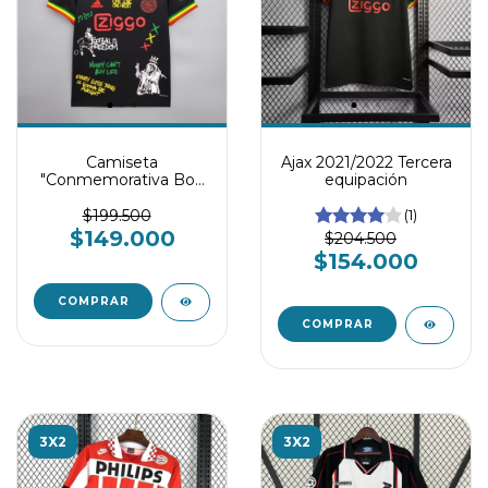
Camiseta
Ajax 2021/2022 Tercera
"Conmemorativa Bob
equipación
Marley" Ajax
$199.500
(1)
$149.000
$204.500
$154.000
COMPRAR
COMPRAR
3X2
3X2