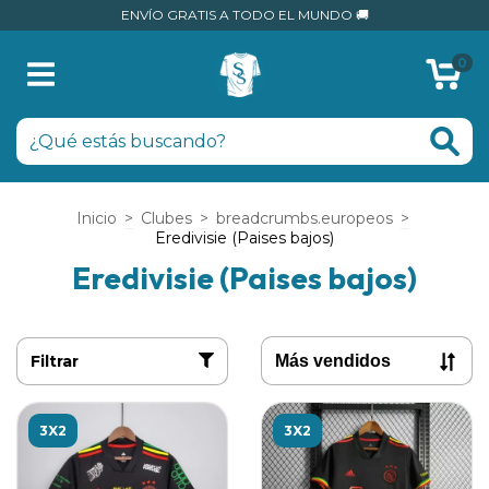
ENVÍO GRATIS A TODO EL MUNDO 🚚
0
Inicio
>
Clubes
>
breadcrumbs.europeos
>
Eredivisie (Paises bajos)
Eredivisie (Paises bajos)
Filtrar
3X2
3X2